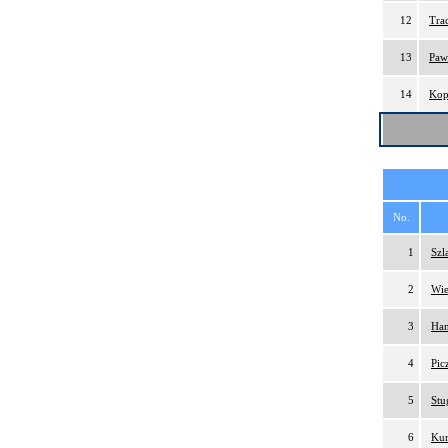
12
Tra
13
Paw
14
Kop
No.
1
Szl
2
Wie
3
Ham
4
Pic
5
Stu
6
Kur