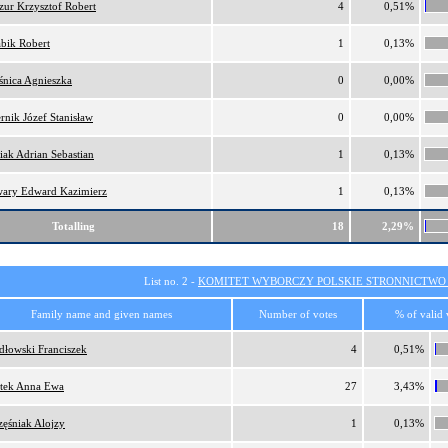
ur Krzysztof Robert
4
0,51%
bik Robert
1
0,13%
nica Agnieszka
0
0,00%
rnik Józef Stanisław
0
0,00%
iak Adrian Sebastian
1
0,13%
wary Edward Kazimierz
1
0,13%
Totalling
18
2,29%
List no. 2 -
KOMITET WYBORCZY POLSKIE STRONNICTW
Family name and given names
Number of votes
% of valid 
dłowski Franciszek
4
0,51%
tek Anna Ewa
27
3,43%
zęśniak Alojzy
1
0,13%