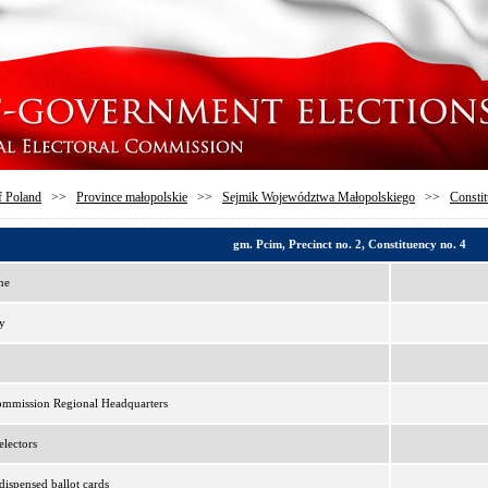
f Poland
>>
Province małopolskie
>>
Sejmik Województwa Małopolskiego
>>
Constit
gm. Pcim, Precinct no. 2, Constituency no. 4
me
y
ommission Regional Headquarters
lectors
ispensed ballot cards