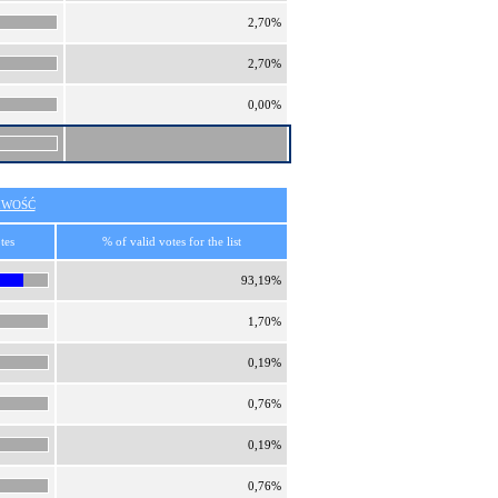
2,70%
2,70%
0,00%
IWOŚĆ
tes
% of valid votes for the list
93,19%
1,70%
0,19%
0,76%
0,19%
0,76%