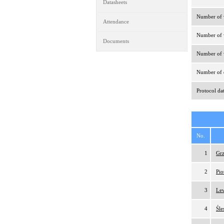
Datasheets
Number of v
Attendance
Number of v
Documents
Number of v
Number of d
Protocol da
No.
1
Grz
2
Pio
3
Lew
4
Śle