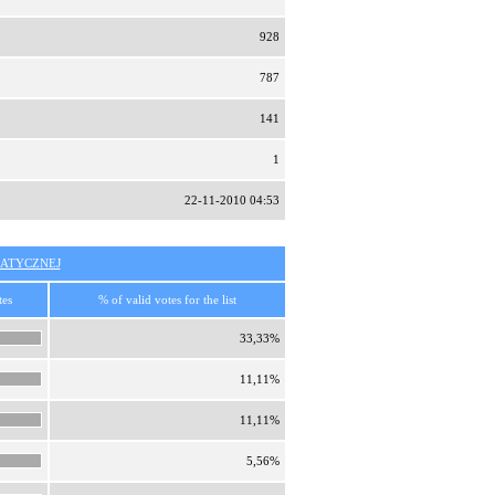
928
787
141
1
22-11-2010 04:53
ATYCZNEJ
tes
% of valid votes for the list
33,33%
11,11%
11,11%
5,56%