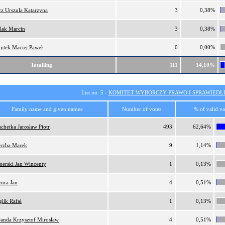
cz Urszula Katarzyna
3
0,38%
lak Marcin
3
0,38%
ytek Maciej Paweł
0
0,00%
Totalling
111
14,10%
List no. 5 -
KOMITET WYBORCZY PRAWO I SPRAWIEDL
Family name and given names
Number of votes
% of valid vo
achetka Jarosław Piotr
493
62,64%
rzba Marek
9
1,14%
erski Jan Wincenty
1
0,13%
zura Jan
4
0,51%
glik Rafał
1
0,13%
anda Krzysztof Mirosław
4
0,51%