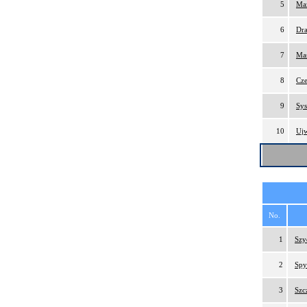
5
Maz
6
Dra
7
Maś
8
Cze
9
Sys
10
Uj
No.
1
Szy
2
Spy
3
Szc