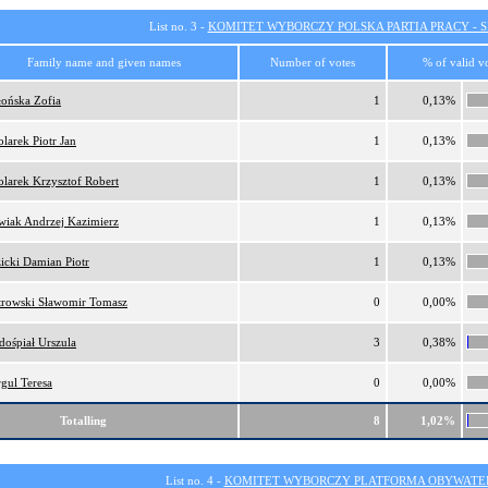
List no. 3 -
KOMITET WYBORCZY POLSKA PARTIA PRACY - SI
Family name and given names
Number of votes
% of valid v
łońska Zofia
1
0,13%
larek Piotr Jan
1
0,13%
larek Krzysztof Robert
1
0,13%
wiak Andrzej Kazimierz
1
0,13%
icki Damian Piotr
1
0,13%
trowski Sławomir Tomasz
0
0,00%
dośpiał Urszula
3
0,38%
gul Teresa
0
0,00%
Totalling
8
1,02%
List no. 4 -
KOMITET WYBORCZY PLATFORMA OBYWATEL