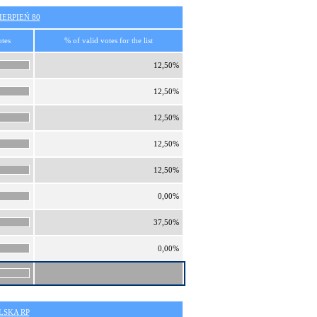
ERPIEŃ 80
otes
% of valid votes for the list
12,50%
12,50%
12,50%
12,50%
12,50%
0,00%
37,50%
0,00%
SKA RP