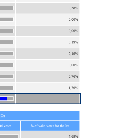
0,38%
0,00%
0,00%
0,19%
0,19%
0,00%
0,76%
1,70%
ICA
id votes
% of valid votes for the list
7,69%