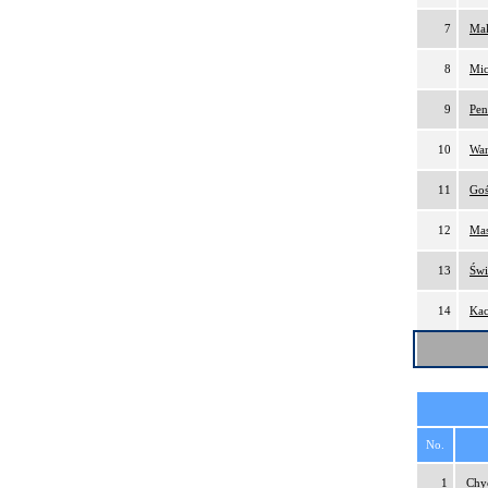
7
Mak
8
Mic
9
Pen
10
Wan
11
Goś
12
Mas
13
Świ
14
Kac
No.
1
Chy