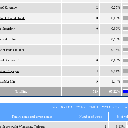
oś Zbigniew
2
0,25%
halik Leszek Jacek
0
0,00%
a Stanisław
0
0,00%
iczek Robert
1
0,13%
ciej Janina Jolanta
1
0,13%
iuk Krzysztof
0
0,00%
atłoń Krystyna
4
0,51%
zyński Filip
9
1,14%
Totalling
529
67,22%
List no. 6 -
KOALICYJNY KOMITET WYBORCZY LEW
Family name and given names
Number of votes
% of val
c-Spyrkowski Władysław Tadeusz
1
0,13%