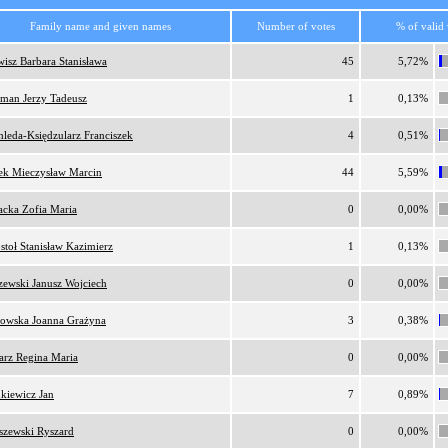
Family name and given names
Number of votes
% of valid 
wisz Barbara Stanisława
45
5,72%
man Jerzy Tadeusz
1
0,13%
hleda-Księdzularz Franciszek
4
0,51%
ek Mieczysław Marcin
44
5,59%
acka Zofia Maria
0
0,00%
stoł Stanisław Kazimierz
1
0,13%
zewski Janusz Wojciech
0
0,00%
owska Joanna Grażyna
3
0,38%
arz Regina Maria
0
0,00%
nkiewicz Jan
7
0,89%
iszewski Ryszard
0
0,00%