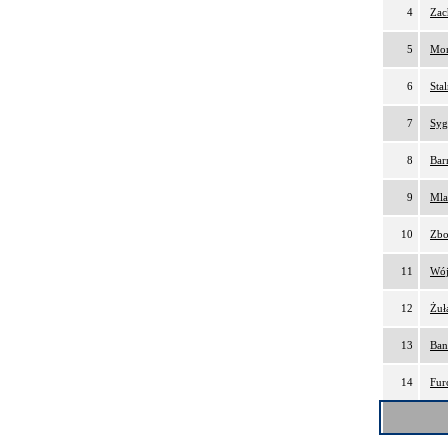
4
Zac
5
Mor
6
Sta
7
Syg
8
Bar
9
Mla
10
Zbo
11
Wój
12
Żuł
13
Ban
14
Fur