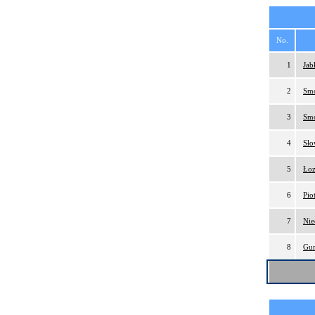
No.
1
Jab
2
Smo
3
Smo
4
Sło
5
Łoz
6
Pio
7
Nie
8
Gur