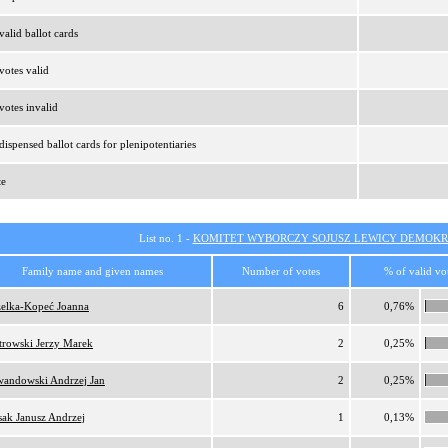
alid ballot cards
otes valid
otes invalid
ispensed ballot cards for plenipotentiaries
te
List no. 1 -
KOMITET WYBORCZY SOJUSZ LEWICY DEMOKR
Family name and given names
Number of votes
% of valid vo
elka-Kopeć Joanna
6
0,76%
trowski Jerzy Marek
2
0,25%
andowski Andrzej Jan
2
0,25%
sak Janusz Andrzej
1
0,13%