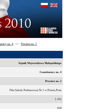
uency no. 4
>>
Precinct no. 2
Sejmik Województwa Małopolskiego
Constituency no. 4
Precinct no. 2
Filia Szkoły Podstawowej Nr 1 w Pcimiu,Pcim
1 452
929