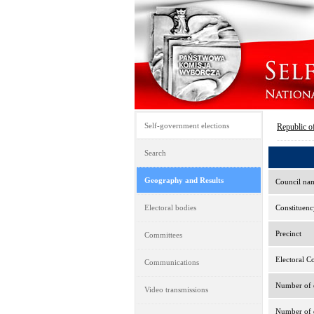
Self-government elections
Republic o
Search
Geography and Results
Council na
Electoral bodies
Constituenc
Precinct
Committees
Electoral C
Communications
Number of e
Video transmissions
Number of d