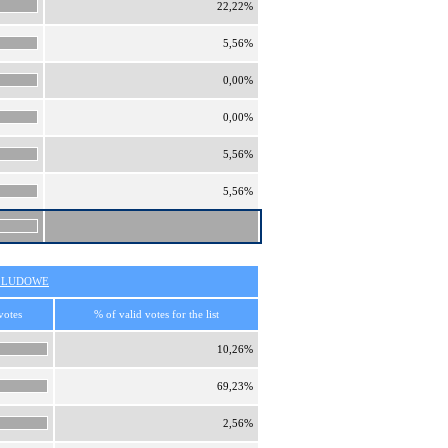
22,22%
5,56%
0,00%
0,00%
5,56%
5,56%
O LUDOWE
votes
% of valid votes for the list
10,26%
69,23%
2,56%