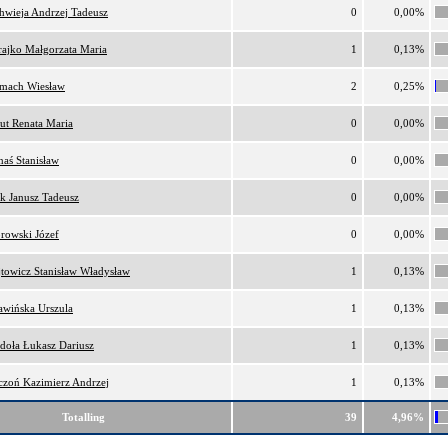
hwieja Andrzej Tadeusz
0
0,00%
ajko Małgorzata Maria
1
0,13%
lmach Wiesław
2
0,25%
ut Renata Maria
0
0,00%
naś Stanisław
0
0,00%
k Janusz Tadeusz
0
0,00%
rowski Józef
0
0,00%
towicz Stanisław Władysław
1
0,13%
awińska Urszula
1
0,13%
doła Łukasz Dariusz
1
0,13%
czoń Kazimierz Andrzej
1
0,13%
Totalling
39
4,96%