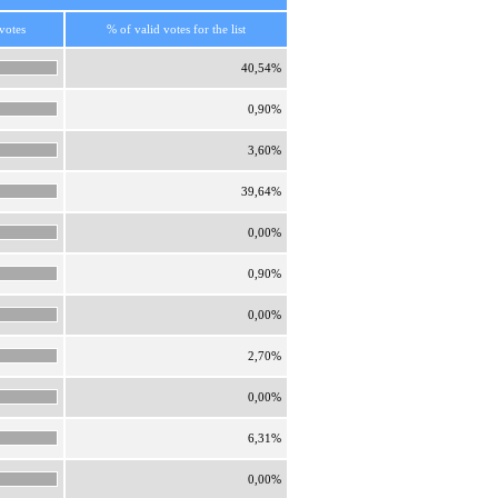
votes
% of valid votes for the list
40,54%
0,90%
3,60%
39,64%
0,00%
0,90%
0,00%
2,70%
0,00%
6,31%
0,00%