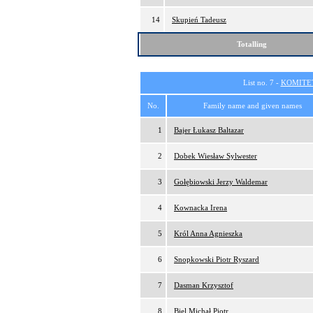
14
Skupień Tadeusz
Totalling
List no. 7 -
KOMITE
No.
Family name and given names
1
Bajer Łukasz Baltazar
2
Dobek Wiesław Sylwester
3
Gołębiowski Jerzy Waldemar
4
Kownacka Irena
5
Król Anna Agnieszka
6
Snopkowski Piotr Ryszard
7
Dasman Krzysztof
8
Biel Michał Piotr