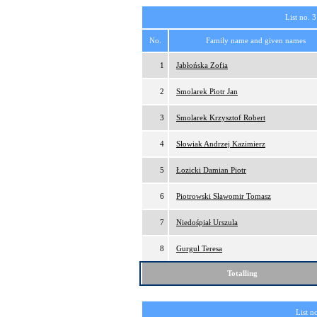
List no. 3
No.
Family name and given names
1
Jabłońska Zofia
2
Smolarek Piotr Jan
3
Smolarek Krzysztof Robert
4
Słowiak Andrzej Kazimierz
5
Łozicki Damian Piotr
6
Piotrowski Sławomir Tomasz
7
Niedośpiał Urszula
8
Gurgul Teresa
Totalling
List n