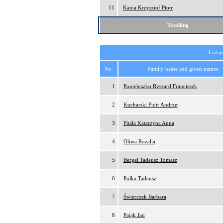
11
Kania Krzysztof Piotr
Totalling
List n
No.
Family name and given names
1
Popiełuszko Ryszard Franciszek
2
Kucharski Piotr Andrzej
3
Pitala Katarzyna Anna
4
Oliwa Rozalia
5
Bergel Tadeusz Tomasz
6
Pułka Tadeusz
7
Świerczek Barbara
8
Pająk Jan