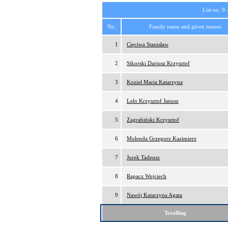
List no. 9 
No.
Family name and given names
1
Cięciwa Stanisław
2
Sikorski Dariusz Krzysztof
3
Kozieł Maria Katarzyna
4
Lelo Krzysztof Janusz
5
Zagrabiński Krzysztof
6
Molenda Grzegorz Kazimierz
7
Jurek Tadeusz
8
Rapacz Wojciech
9
Nawój Katarzyna Agata
Totalling