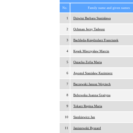
No.
Family name and given names
1
Dziwisz Barbara Stanisława
2
Ochman Jerzy Tadeusz
3
Bachleda-Księdzularz Franciszek
4
Kęsek Mieczysław Marcin
5
Oszacka Zofia Maria
6
Apostoł Stanisław Kazimierz
7
Baczewski Janusz Wojciech
8
Bobowska Joanna Grażyna
9
Tokarz Regina Maria
10
Sienkiewicz Jan
11
Janiszewski Ryszard