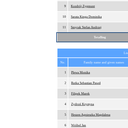
9
Kozdrój Zygmunt
10
Sarata Kinga Dominika
11
Smyrak Stefan Andrzej
Totalling
Lis
No.
Family name and given names
1
Plewa Monika
2
Rutka Sebastian Paweł
3
Filipek Marek
4
Zydroń Krystyna
5
Heszen Agnieszka Magdalena
6
Wróbel Jan