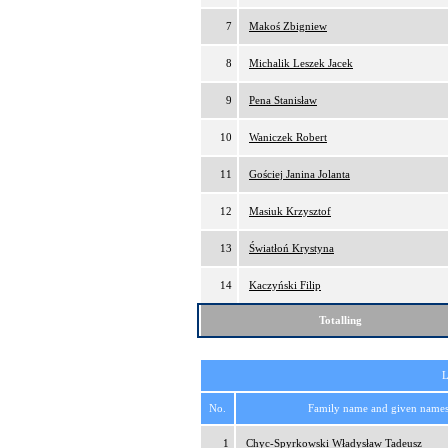
7
Makoś Zbigniew
8
Michalik Leszek Jacek
9
Pena Stanisław
10
Waniczek Robert
11
Gościej Janina Jolanta
12
Masiuk Krzysztof
13
Światłoń Krystyna
14
Kaczyński Filip
Totalling
L
No.
Family name and given name
1
Chyc-Spyrkowski Władysław Tadeusz