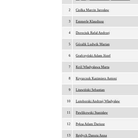
2
Ciołka Marcin Jarosław
3
Emmerle Klaudiusz
4
Dorociuk Rafał Andrzej
5
Góralik Ludwik Marian
6
Grafczyński Adam Józef
7
Król Władysława Marta
8
Kryszczuk Kazimierz Antoni
9
Litawiński Sebastian
10
Lutoborski Andrzej Władysław
11
Pawlikowski Stanisław
12
Pęksa Adam Dariusz
13
Rejdych Danuta Anna