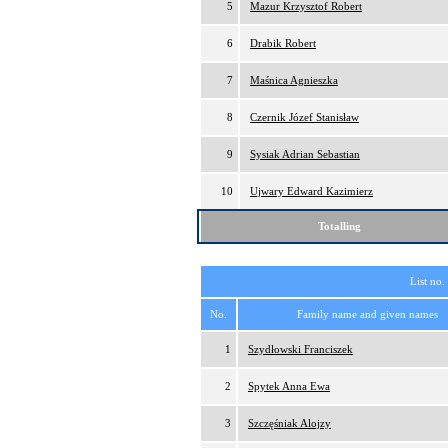
5
Mazur Krzysztof Robert
6
Drabik Robert
7
Maśnica Agnieszka
8
Czernik Józef Stanisław
9
Sysiak Adrian Sebastian
10
Ujwary Edward Kazimierz
Totalling
List no.
No.
Family name and given names
1
Szydłowski Franciszek
2
Spytek Anna Ewa
3
Szczęśniak Alojzy