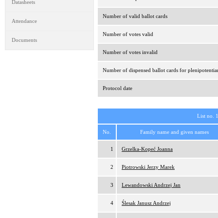
Datasheets
Number of valid ballot cards
Attendance
Number of votes valid
Documents
Number of votes invalid
Number of dispensed ballot cards for plenipotentia
Protocol date
List no. 
No.
Family name and given names
1
Grzelka-Kopeć Joanna
2
Piotrowski Jerzy Marek
3
Lewandowski Andrzej Jan
4
Ślesak Janusz Andrzej