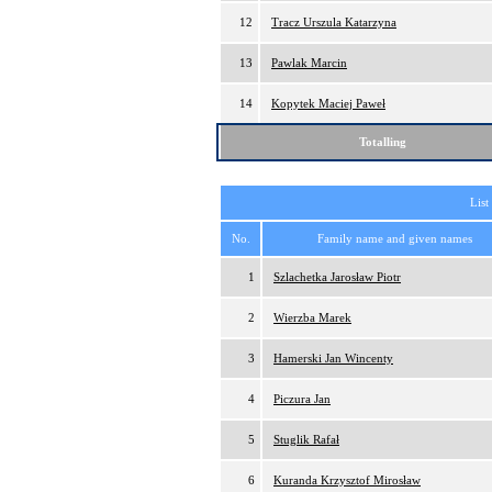
12
Tracz Urszula Katarzyna
13
Pawlak Marcin
14
Kopytek Maciej Paweł
Totalling
List
No.
Family name and given names
1
Szlachetka Jarosław Piotr
2
Wierzba Marek
3
Hamerski Jan Wincenty
4
Piczura Jan
5
Stuglik Rafał
6
Kuranda Krzysztof Mirosław