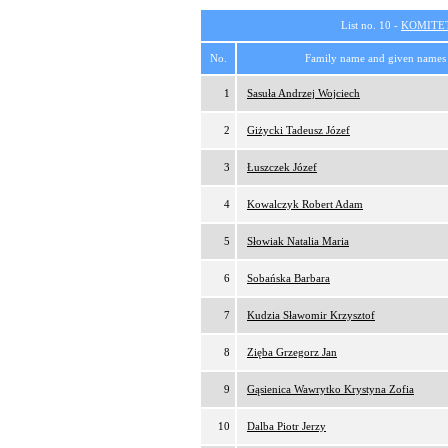
List no. 10 -
KOMITE
No.
Family name and given names
1
Sasuła Andrzej Wojciech
2
Giżycki Tadeusz Józef
3
Łuszczek Józef
4
Kowalczyk Robert Adam
5
Słowiak Natalia Maria
6
Sobańska Barbara
7
Kudzia Sławomir Krzysztof
8
Zięba Grzegorz Jan
9
Gąsienica Wawrytko Krystyna Zofia
10
Dalba Piotr Jerzy