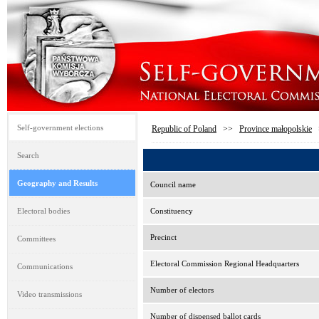
Self-government elections
Republic of Poland
>>
Province małopolskie
Search
Geography and Results
Council name
Electoral bodies
Constituency
Precinct
Committees
Electoral Commission Regional Headquarters
Communications
Number of electors
Video transmissions
Number of dispensed ballot cards