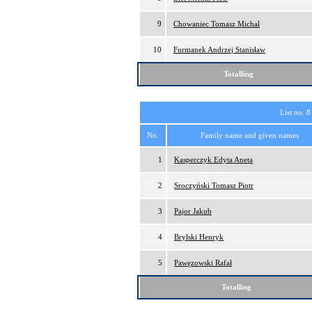
9
Chowaniec Tomasz Michał
10
Furmanek Andrzej Stanisław
Totalling
List no. 8
No.
Family name and given names
1
Kasperczyk Edyta Aneta
2
Sroczyński Tomasz Piotr
3
Pajor Jakub
4
Brylski Henryk
5
Pawęzowski Rafał
Totalling