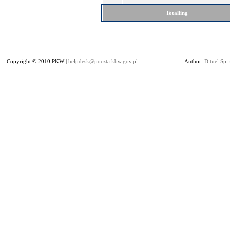
Totalling
Copyright © 2010 PKW |
helpdesk@poczta.kbw.gov.pl
Author:
Dituel Sp. 