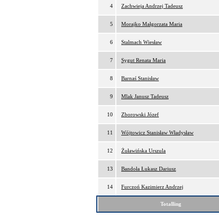
4
Zachwieja Andrzej Tadeusz
5
Morajko Małgorzata Maria
6
Stalmach Wiesław
7
Sygut Renata Maria
8
Barnaś Stanisław
9
Mlak Janusz Tadeusz
10
Zborowski Józef
11
Wójtowicz Stanisław Władysław
12
Żuławińska Urszula
13
Bandoła Łukasz Dariusz
14
Furczoń Kazimierz Andrzej
Totalling