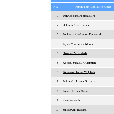
No.
Family name and given names
1
Dziwisz Barbara Stanisława
2
Ochman Jerzy Tadeusz
3
Bachleda-Księdzularz Franciszek
4
Kęsek Mieczysław Marcin
5
Oszacka Zofia Maria
6
Apostoł Stanisław Kazimierz
7
Baczewski Janusz Wojciech
8
Bobowska Joanna Grażyna
9
Tokarz Regina Maria
10
Sienkiewicz Jan
11
Janiszewski Ryszard