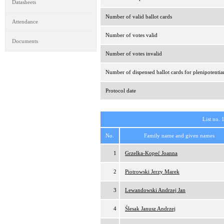
Datasheets
Number of valid ballot cards
Attendance
Number of votes valid
Documents
Number of votes invalid
Number of dispensed ballot cards for plenipotentia
Protocol date
List no. 
No.
Family name and given names
1
Grzelka-Kopeć Joanna
2
Piotrowski Jerzy Marek
3
Lewandowski Andrzej Jan
4
Ślesak Janusz Andrzej