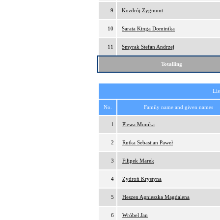
9
Kozdrój Zygmunt
10
Sarata Kinga Dominika
11
Smyrak Stefan Andrzej
Totalling
Lis
No.
Family name and given names
1
Plewa Monika
2
Rutka Sebastian Paweł
3
Filipek Marek
4
Zydroń Krystyna
5
Heszen Agnieszka Magdalena
6
Wróbel Jan