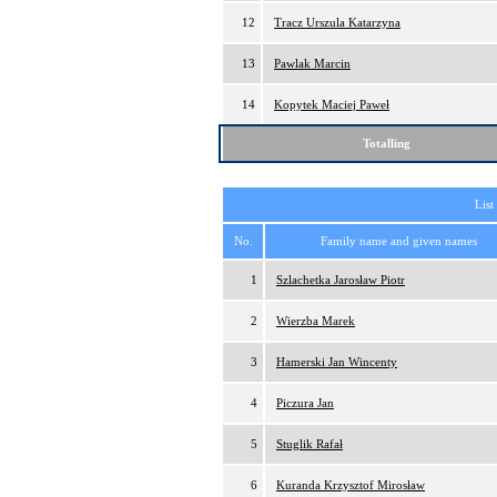
12
Tracz Urszula Katarzyna
13
Pawlak Marcin
14
Kopytek Maciej Paweł
Totalling
List
No.
Family name and given names
1
Szlachetka Jarosław Piotr
2
Wierzba Marek
3
Hamerski Jan Wincenty
4
Piczura Jan
5
Stuglik Rafał
6
Kuranda Krzysztof Mirosław