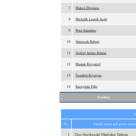
7
Makoś Zbigniew
8
Michalik Leszek Jacek
9
Pena Stanisław
10
Waniczek Robert
11
Gościej Janina Jolanta
12
Masiuk Krzysztof
13
Światłoń Krystyna
14
Kaczyński Filip
Totalling
L
No.
Family name and given name
1
Chyc-Spyrkowski Władysław Tadeusz