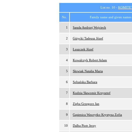
List no. 10 -
KOMITE
No.
Family name and given names
1
Sasuła Andrzej Wojciech
2
Giżycki Tadeusz Józef
3
Łuszczek Józef
4
Kowalczyk Robert Adam
5
Słowiak Natalia Maria
6
Sobańska Barbara
7
Kudzia Sławomir Krzysztof
8
Zięba Grzegorz Jan
9
Gąsienica Wawrytko Krystyna Zofia
10
Dalba Piotr Jerzy