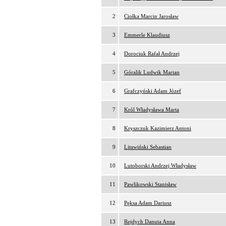
2
Ciołka Marcin Jarosław
3
Emmerle Klaudiusz
4
Dorociuk Rafał Andrzej
5
Góralik Ludwik Marian
6
Grafczyński Adam Józef
7
Król Władysława Marta
8
Kryszczuk Kazimierz Antoni
9
Litawiński Sebastian
10
Lutoborski Andrzej Władysław
11
Pawlikowski Stanisław
12
Pęksa Adam Dariusz
13
Rejdych Danuta Anna