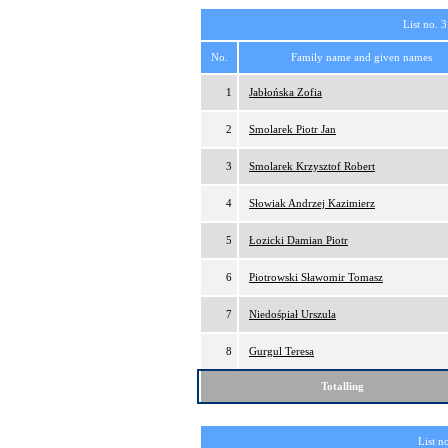
List no. 3
No.
Family name and given names
1
Jabłońska Zofia
2
Smolarek Piotr Jan
3
Smolarek Krzysztof Robert
4
Słowiak Andrzej Kazimierz
5
Łozicki Damian Piotr
6
Piotrowski Sławomir Tomasz
7
Niedośpiał Urszula
8
Gurgul Teresa
Totalling
List n