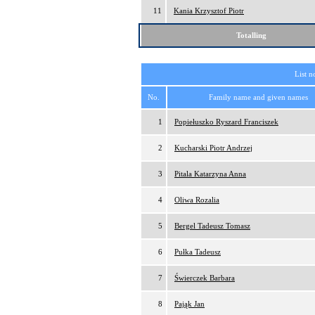
11
Kania Krzysztof Piotr
Totalling
List n
No.
Family name and given names
1
Popiełuszko Ryszard Franciszek
2
Kucharski Piotr Andrzej
3
Pitala Katarzyna Anna
4
Oliwa Rozalia
5
Bergel Tadeusz Tomasz
6
Pułka Tadeusz
7
Świerczek Barbara
8
Pająk Jan