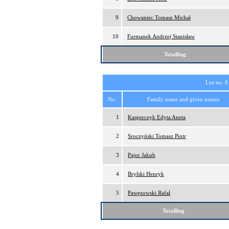
9
Chowaniec Tomasz Michał
10
Furmanek Andrzej Stanisław
Totalling
List no. 8
No.
Family name and given names
1
Kasperczyk Edyta Aneta
2
Sroczyński Tomasz Piotr
3
Pajor Jakub
4
Brylski Henryk
5
Pawęzowski Rafał
Totalling