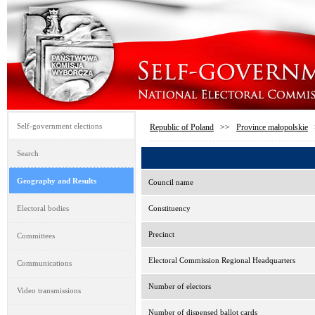
Self-government elections
Republic of Poland
>>
Province małopolskie
Search
Geography and Results
Council name
Electoral bodies
Constituency
Precinct
Committees
Electoral Commission Regional Headquarters
Communications
Number of electors
Video transmissions
Number of dispensed ballot cards