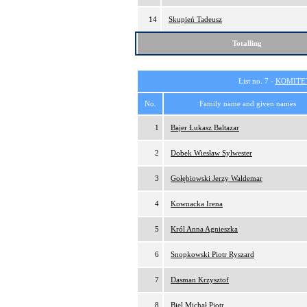
14
Skupień Tadeusz
Totalling
List no. 7 -
KOMITE
No.
Family name and given names
1
Bajer Łukasz Baltazar
2
Dobek Wiesław Sylwester
3
Gołębiowski Jerzy Waldemar
4
Kownacka Irena
5
Król Anna Agnieszka
6
Snopkowski Piotr Ryszard
7
Dasman Krzysztof
8
Biel Michał Piotr