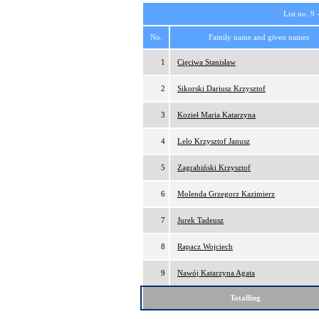
List no. 9 
No.
Family name and given names
1
Cięciwa Stanisław
2
Sikorski Dariusz Krzysztof
3
Kozieł Maria Katarzyna
4
Lelo Krzysztof Janusz
5
Zagrabiński Krzysztof
6
Molenda Grzegorz Kazimierz
7
Jurek Tadeusz
8
Rapacz Wojciech
9
Nawój Katarzyna Agata
Totalling