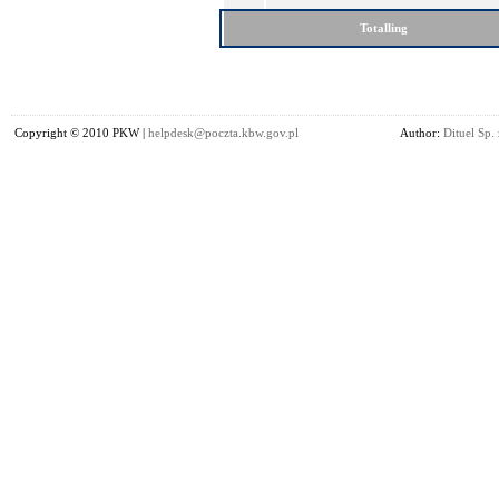
Totalling
Copyright © 2010 PKW |
helpdesk@poczta.kbw.gov.pl
Author:
Dituel Sp. 