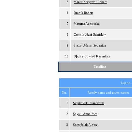
5
Mazur Krzysztof Robert
6
Drabik Robert
7
Maśnica Agnieszka
8
Czernik Józef Stanisław
9
Sysiak Adrian Sebastian
10
Ujwary Edward Kazimierz
Totalling
List no.
No.
Family name and given names
1
Szydłowski Franciszek
2
Spytek Anna Ewa
3
Szczęśniak Alojzy