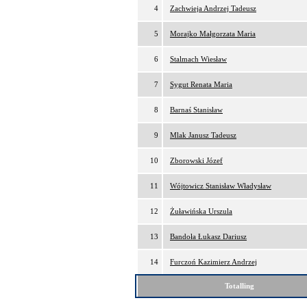
4
Zachwieja Andrzej Tadeusz
5
Morajko Małgorzata Maria
6
Stalmach Wiesław
7
Sygut Renata Maria
8
Barnaś Stanisław
9
Mlak Janusz Tadeusz
10
Zborowski Józef
11
Wójtowicz Stanisław Władysław
12
Żuławińska Urszula
13
Bandoła Łukasz Dariusz
14
Furczoń Kazimierz Andrzej
Totalling