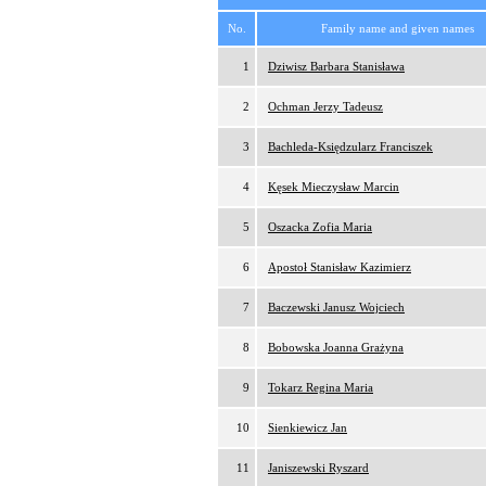
No.
Family name and given names
1
Dziwisz Barbara Stanisława
2
Ochman Jerzy Tadeusz
3
Bachleda-Księdzularz Franciszek
4
Kęsek Mieczysław Marcin
5
Oszacka Zofia Maria
6
Apostoł Stanisław Kazimierz
7
Baczewski Janusz Wojciech
8
Bobowska Joanna Grażyna
9
Tokarz Regina Maria
10
Sienkiewicz Jan
11
Janiszewski Ryszard