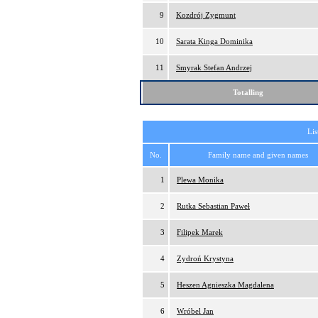
9
Kozdrój Zygmunt
10
Sarata Kinga Dominika
11
Smyrak Stefan Andrzej
Totalling
Lis
No.
Family name and given names
1
Plewa Monika
2
Rutka Sebastian Paweł
3
Filipek Marek
4
Zydroń Krystyna
5
Heszen Agnieszka Magdalena
6
Wróbel Jan