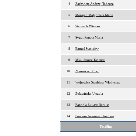
4
Zachwieja Andrzej Tadeusz
5
Morajko Małgorzata Maria
6
Stalmach Wiesław
7
Sygut Renata Maria
8
Barnaś Stanisław
9
Mlak Janusz Tadeusz
10
Zborowski Józef
11
Wójtowicz Stanisław Władysław
12
Żuławińska Urszula
13
Bandoła Łukasz Dariusz
14
Furczoń Kazimierz Andrzej
Totalling