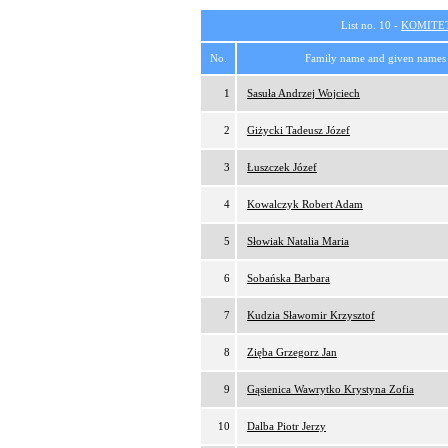
List no. 10 -
KOMITE
No.
Family name and given names
1
Sasuła Andrzej Wojciech
2
Giżycki Tadeusz Józef
3
Łuszczek Józef
4
Kowalczyk Robert Adam
5
Słowiak Natalia Maria
6
Sobańska Barbara
7
Kudzia Sławomir Krzysztof
8
Zięba Grzegorz Jan
9
Gąsienica Wawrytko Krystyna Zofia
10
Dalba Piotr Jerzy