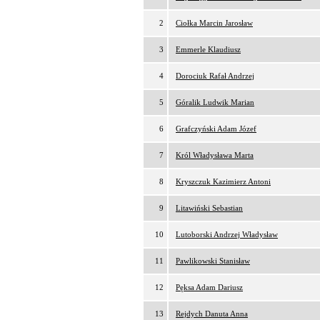
2
Ciołka Marcin Jarosław
3
Emmerle Klaudiusz
4
Dorociuk Rafał Andrzej
5
Góralik Ludwik Marian
6
Grafczyński Adam Józef
7
Król Władysława Marta
8
Kryszczuk Kazimierz Antoni
9
Litawiński Sebastian
10
Lutoborski Andrzej Władysław
11
Pawlikowski Stanisław
12
Pęksa Adam Dariusz
13
Rejdych Danuta Anna