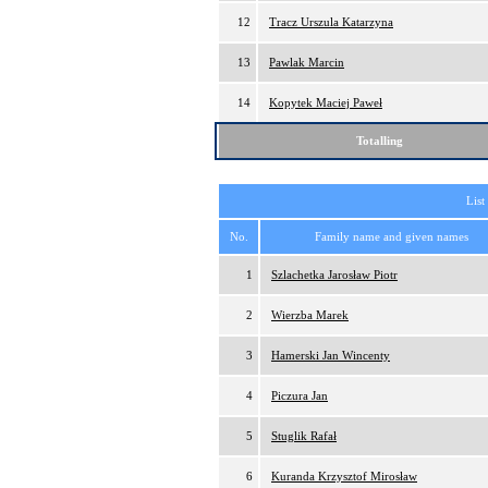
12
Tracz Urszula Katarzyna
13
Pawlak Marcin
14
Kopytek Maciej Paweł
Totalling
List
No.
Family name and given names
1
Szlachetka Jarosław Piotr
2
Wierzba Marek
3
Hamerski Jan Wincenty
4
Piczura Jan
5
Stuglik Rafał
6
Kuranda Krzysztof Mirosław