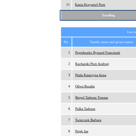
11
Kania Krzysztof Piotr
Totalling
List n
No.
Family name and given names
1
Popiełuszko Ryszard Franciszek
2
Kucharski Piotr Andrzej
3
Pitala Katarzyna Anna
4
Oliwa Rozalia
5
Bergel Tadeusz Tomasz
6
Pułka Tadeusz
7
Świerczek Barbara
8
Pająk Jan