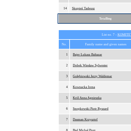
14
Skupień Tadeusz
Totalling
List no. 7 -
KOMITE
No.
Family name and given names
1
Bajer Łukasz Baltazar
2
Dobek Wiesław Sylwester
3
Gołębiowski Jerzy Waldemar
4
Kownacka Irena
5
Król Anna Agnieszka
6
Snopkowski Piotr Ryszard
7
Dasman Krzysztof
8
Biel Michał Piotr