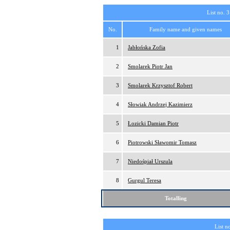
List no. 3
No.
Family name and given names
1
Jabłońska Zofia
2
Smolarek Piotr Jan
3
Smolarek Krzysztof Robert
4
Słowiak Andrzej Kazimierz
5
Łozicki Damian Piotr
6
Piotrowski Sławomir Tomasz
7
Niedośpiał Urszula
8
Gurgul Teresa
Totalling
List n