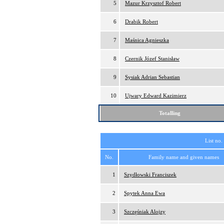
5
Mazur Krzysztof Robert
6
Drabik Robert
7
Maśnica Agnieszka
8
Czernik Józef Stanisław
9
Sysiak Adrian Sebastian
10
Ujwary Edward Kazimierz
Totalling
List no.
No.
Family name and given names
1
Szydłowski Franciszek
2
Spytek Anna Ewa
3
Szczęśniak Alojzy