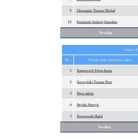
9
Chowaniec Tomasz Michał
10
Furmanek Andrzej Stanisław
Totalling
List no. 8
No.
Family name and given names
1
Kasperczyk Edyta Aneta
2
Sroczyński Tomasz Piotr
3
Pajor Jakub
4
Brylski Henryk
5
Pawęzowski Rafał
Totalling