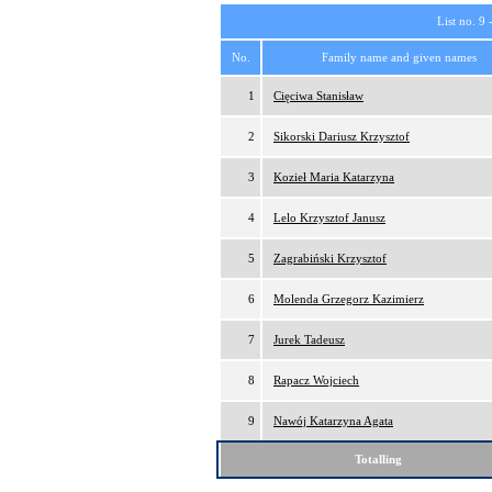
List no. 9 
No.
Family name and given names
1
Cięciwa Stanisław
2
Sikorski Dariusz Krzysztof
3
Kozieł Maria Katarzyna
4
Lelo Krzysztof Janusz
5
Zagrabiński Krzysztof
6
Molenda Grzegorz Kazimierz
7
Jurek Tadeusz
8
Rapacz Wojciech
9
Nawój Katarzyna Agata
Totalling