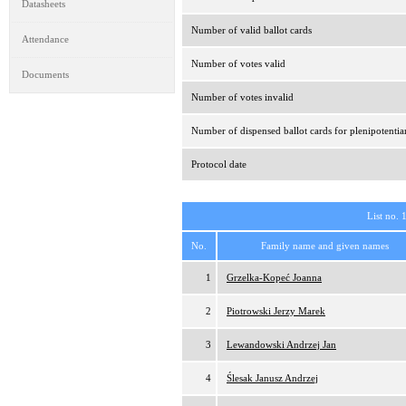
Datasheets
Number of valid ballot cards
Attendance
Number of votes valid
Documents
Number of votes invalid
Number of dispensed ballot cards for plenipotentia
Protocol date
List no. 
No.
Family name and given names
1
Grzelka-Kopeć Joanna
2
Piotrowski Jerzy Marek
3
Lewandowski Andrzej Jan
4
Ślesak Janusz Andrzej