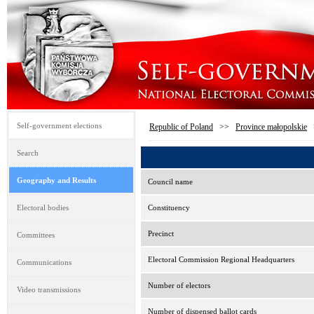
Self-government elections
Republic of Poland
>>
Province małopolskie
Search
Geography and Results
Council name
Electoral bodies
Constituency
Precinct
Committees
Electoral Commission Regional Headquarters
Communications
Number of electors
Video transmissions
Number of dispensed ballot cards