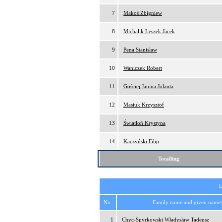
7
Makoś Zbigniew
8
Michalik Leszek Jacek
9
Pena Stanisław
10
Waniczek Robert
11
Gościej Janina Jolanta
12
Masiuk Krzysztof
13
Światłoń Krystyna
14
Kaczyński Filip
Totalling
L
No.
Family name and given name
1
Chyc-Spyrkowski Władysław Tadeusz