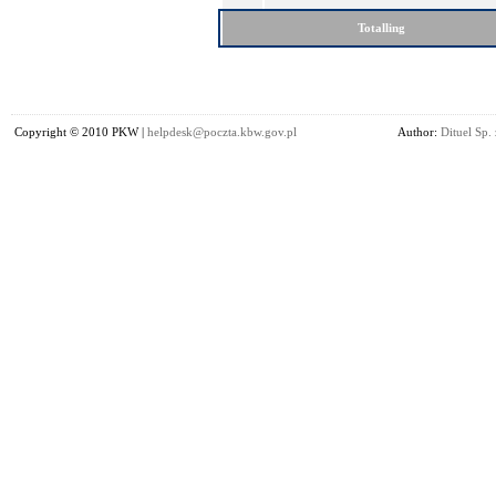
Totalling
Copyright © 2010 PKW |
helpdesk@poczta.kbw.gov.pl
Author:
Dituel Sp. 