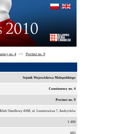
uency no. 4
>>
Precinct no. 9
Sejmik Województwa Małopolskiego
Constituency no. 4
Precinct no. 9
Klub Osiedlowy ASM, ul. Lenartowicza 7, Andrychów
1 490
695