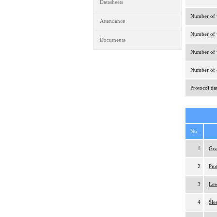
Datasheets
Number of v
Attendance
Number of v
Documents
Number of v
Number of d
Protocol da
No.
1
Grz
2
Pio
3
Lew
4
Śle