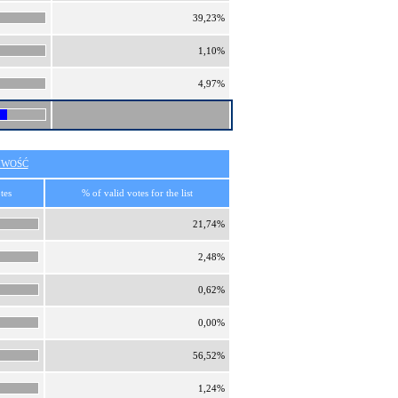
39,23%
1,10%
4,97%
IWOŚĆ
tes
% of valid votes for the list
21,74%
2,48%
0,62%
0,00%
56,52%
1,24%