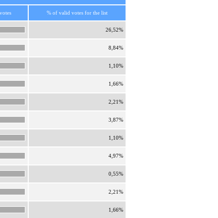
votes
% of valid votes for the list
26,52%
8,84%
1,10%
1,66%
2,21%
3,87%
1,10%
4,97%
0,55%
2,21%
1,66%