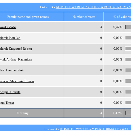
List no. 3 -
KOMITET WYBORCZY POLSKA PARTIA PRACY - SI
Family name and given names
Number of votes
% of valid v
łońska Zofia
3
0,47%
larek Piotr Jan
0
0,00%
larek Krzysztof Robert
0
0,00%
wiak Andrzej Kazimierz
0
0,00%
icki Damian Piotr
0
0,00%
trowski Sławomir Tomasz
0
0,00%
dośpiał Urszula
0
0,00%
gul Teresa
0
0,00%
Totalling
3
0,47%
List no. 4 -
KOMITET WYBORCZY PLATFORMA OBYWATEL