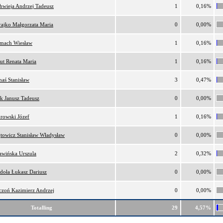
hwieja Andrzej Tadeusz
1
0,16%
ajko Małgorzata Maria
0
0,00%
lmach Wiesław
1
0,16%
ut Renata Maria
1
0,16%
naś Stanisław
3
0,47%
k Janusz Tadeusz
0
0,00%
rowski Józef
1
0,16%
towicz Stanisław Władysław
0
0,00%
awińska Urszula
2
0,32%
doła Łukasz Dariusz
0
0,00%
czoń Kazimierz Andrzej
0
0,00%
Totalling
29
4,57%