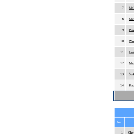
7
Mak
8
Mic
9
Pen
10
Wan
11
Goś
12
Mas
13
Świ
14
Kac
No.
1
Chy