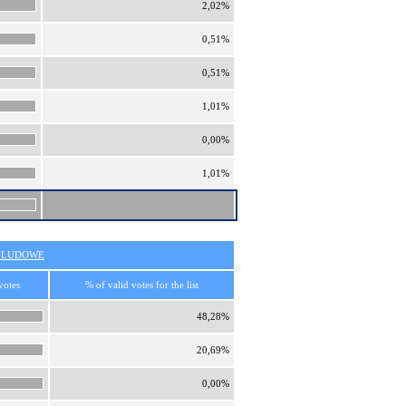
2,02%
0,51%
0,51%
1,01%
0,00%
1,01%
O LUDOWE
votes
% of valid votes for the list
48,28%
20,69%
0,00%