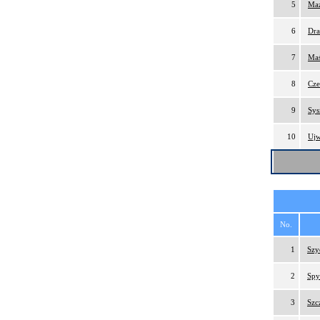
5
Maz
6
Dra
7
Maś
8
Cze
9
Sys
10
Ujw
No.
1
Szy
2
Spy
3
Szc