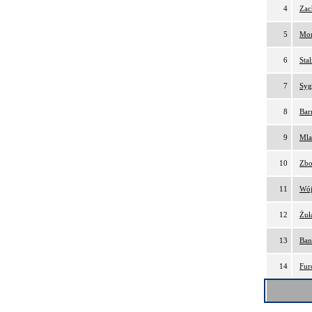
4
Zac
5
Mor
6
Sta
7
Syg
8
Bar
9
Mla
10
Zbo
11
Wój
12
Żuł
13
Ban
14
Fur