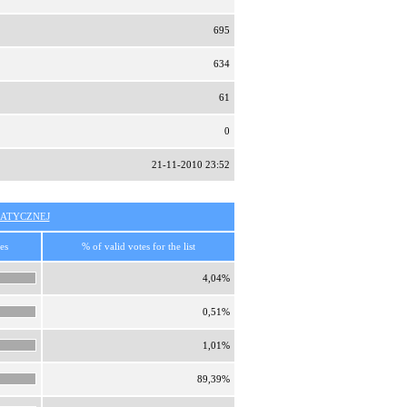
695
634
61
0
21-11-2010 23:52
ATYCZNEJ
es
% of valid votes for the list
4,04%
0,51%
1,01%
89,39%