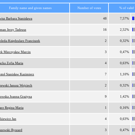
Family name and given names
Number of votes
% of valid 
wisz Barbara Stanisława
48
7,57%
man Jerzy Tadeusz
16
2,52%
hleda-Księdzularz Franciszek
2
0,32%
ek Mieczysław Marcin
3
0,47%
acka Zofia Maria
4
0,63%
stoł Stanisław Kazimierz
7
1,10%
zewski Janusz Wojciech
2
0,32%
owska Joanna Grażyna
9
1,42%
arz Regina Maria
1
0,16%
nkiewicz Jan
4
0,63%
iszewski Ryszard
3
0,47%