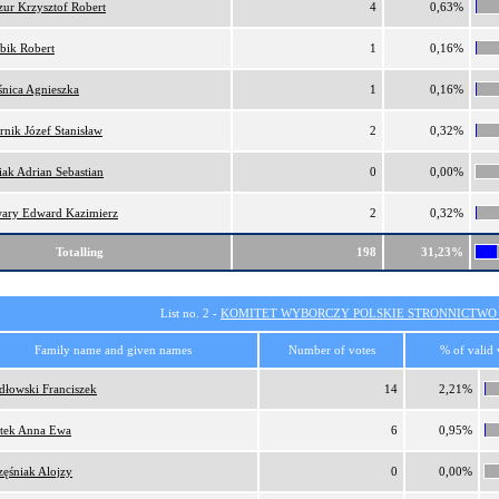
ur Krzysztof Robert
4
0,63%
bik Robert
1
0,16%
nica Agnieszka
1
0,16%
rnik Józef Stanisław
2
0,32%
iak Adrian Sebastian
0
0,00%
ary Edward Kazimierz
2
0,32%
Totalling
198
31,23%
List no. 2 -
KOMITET WYBORCZY POLSKIE STRONNICTW
Family name and given names
Number of votes
% of valid 
dłowski Franciszek
14
2,21%
tek Anna Ewa
6
0,95%
zęśniak Alojzy
0
0,00%